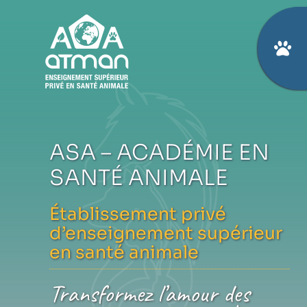
Passer
au
contenu
ASA – ACADÉMIE EN
SANTÉ ANIMALE
Établissement privé
d’enseignement supérieur
en santé animale
Transformez l’amour des