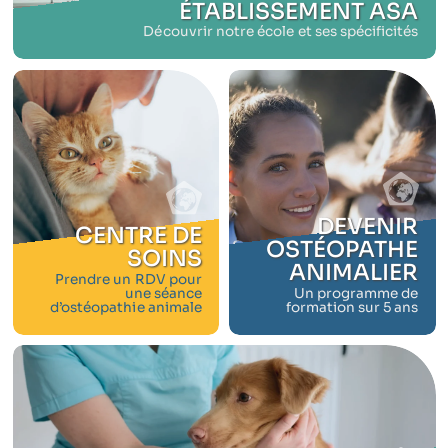
ÉTABLISSEMENT ASA
Découvrir notre école et ses spécificités
DEVENIR
CENTRE DE
OSTÉOPATHE
SOINS
ANIMALIER
Prendre un RDV pour
une séance
Un programme de
d’ostéopathie animale
formation sur 5 ans